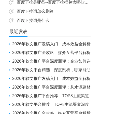
百度下拉是哪些--百度下拉框包含哪些内容？
百度下拉词怎么删除
百度下拉词是什么
最近发表
2026年软文推广发稿入门：成本效益全解析
与新手操作指南
2026年软文推广全攻略：媒介互营平台解析
+避坑实战经验
2026年软文推广平台深度测评：企业如何选
对“伙伴”，实现品牌曝光与SEO优化的双重突
2026年软文平台精选：深度剖析，哪家能助
围
力企业抢占传播制高点？
2026年软文推广发稿入门：成本效益全解析
与新手操作指南
2026年软文推广平台深度测评：从水泥建材
投放到全球化布局，如何选择你的“媒体发稿
2026年软文推广平台推荐：TOP8主流渠道
供应商”？
深度测评
2026年软文平台推荐：TOP8主流渠道深度
测评报告
2026年软文推广全攻略：媒介互营平台解析