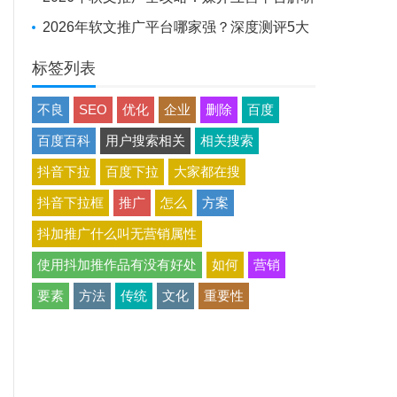
+避坑实战经验
2026年软文推广平台哪家强？深度测评5大
平台，助品牌高效出圈
标签列表
不良
SEO
优化
企业
删除
百度
百度百科
用户搜索相关
相关搜索
抖音下拉
百度下拉
大家都在搜
抖音下拉框
推广
怎么
方案
抖加推广什么叫无营销属性
使用抖加推作品有没有好处
如何
营销
要素
方法
传统
文化
重要性