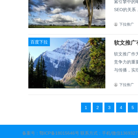
索引擎中的
SEO的关系
下拉推广
百度下拉
软文推广
软文推广作
竞争力的重
与传播，实现
下拉推广
1
2
3
4
5
备案号：
鄂ICP备18015646号
联系方式：手机/微信136932798