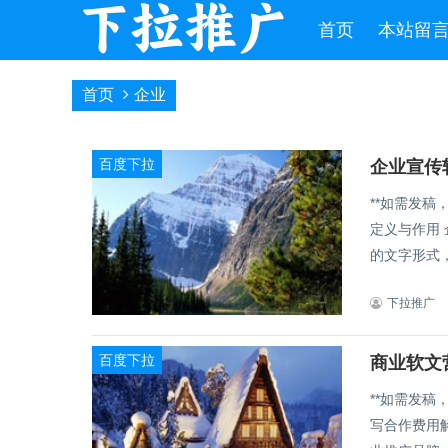
首页
本站留
首页
企业
百度下拉
企业宣传
**如需发稿，
定义与作用
的文字形式，
下拉推广
百度下拉
商业软文
**如需发稿，
写合作费用解析：如