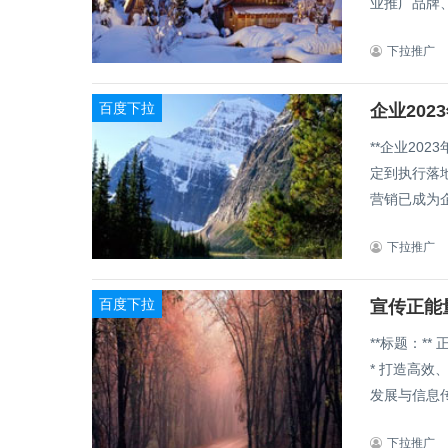
业推广品牌、
下拉推广
百度下拉
企业20
**企业2023
定到执行落地，企业2
营销已成为企
下拉推广
百度下拉
宣传正能
**标题：**
* 打造高效
发展与信息传
下拉推广