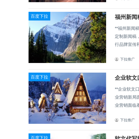
百度下拉
福州新闻
**福州新闻
定制新闻稿，提升品牌
行品牌宣传和
下拉推广
百度下拉
企业软文
**企业软文口
业营销新局面，打造品牌核
业营销面临着
下拉推广
百度下拉
软文代写