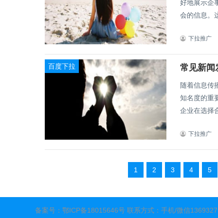
好地展示企
会的信息。这
下拉推广
百度下拉
随着信息传
知名度的重
企业在选择合
下拉推广
1
2
3
4
5
备案号：
鄂ICP备18015646号
联系方式：手机/微信136932798