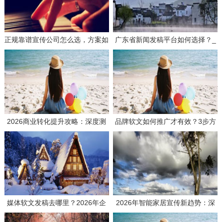
正规靠谱宣传公司怎么选，方案如
广东省新闻发稿平台如何选择？_
何策划才有效？
3个要点帮你找到靠谱服务商
2026商业转化提升攻略：深度测
品牌软文如何推广才有效？3步方
评如何选择高效媒体发稿供应商
案与实战思路分享
媒体软文发稿去哪里？2026年企
2026年智能家居宣传新趋势：深
业发稿平台选择全攻略与避坑指南
度测评主流推广平台，解码品效合