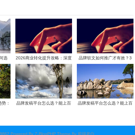
何选
2026商业转化提升攻略：深度
品牌软文如何推广才有效？3
到靠谱
测评如何选择高效媒体发稿供
步方案与实战思路分享
应商
趋势：
品牌发稿平台怎么选？能上百
品牌发稿平台怎么选？能上百
，解码
度首页吗？一文讲透选择逻辑
度首页吗？一文讲透选择逻辑
钥
与效果关键
与效果关键
62 Powered By
Z-BlogPHP
Theme By
前端老白