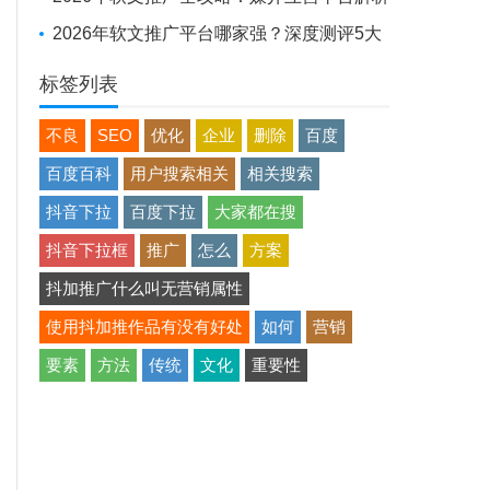
+避坑实战经验
2026年软文推广平台哪家强？深度测评5大
平台，助品牌高效出圈
标签列表
不良
SEO
优化
企业
删除
百度
百度百科
用户搜索相关
相关搜索
抖音下拉
百度下拉
大家都在搜
抖音下拉框
推广
怎么
方案
抖加推广什么叫无营销属性
使用抖加推作品有没有好处
如何
营销
要素
方法
传统
文化
重要性