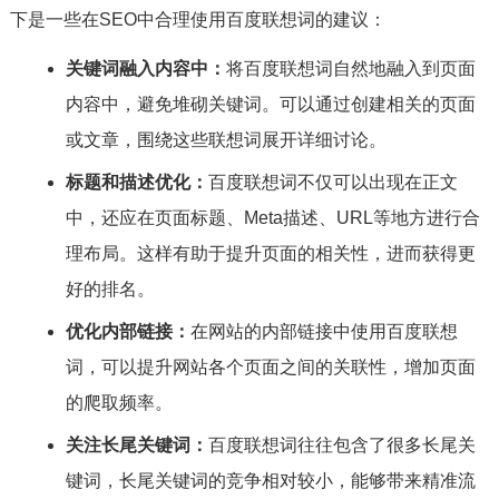
下是一些在SEO中合理使用百度联想词的建议：
关键词融入内容中：
将百度联想词自然地融入到页面
内容中，避免堆砌关键词。可以通过创建相关的页面
或文章，围绕这些联想词展开详细讨论。
标题和描述优化：
百度联想词不仅可以出现在正文
中，还应在页面标题、Meta描述、URL等地方进行合
理布局。这样有助于提升页面的相关性，进而获得更
好的排名。
优化内部链接：
在网站的内部链接中使用百度联想
词，可以提升网站各个页面之间的关联性，增加页面
的爬取频率。
关注长尾关键词：
百度联想词往往包含了很多长尾关
键词，长尾关键词的竞争相对较小，能够带来精准流