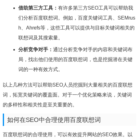
借助第三方工具：
有许多第三方SEO工具可以帮助我
们分析百度联想词。例如，百度关键词工具、SEMrus
h、Ahrefs等，这些工具可以提供与目标关键词相关的
联想词及其搜索量。
分析竞争对手：
通过分析竞争对手的内容和关键词布
局，找出他们使用的百度联想词，也是挖掘潜在关键
词的一种有效方式。
以上几种方法可以帮助SEO人员挖掘到大量相关的百度联想
词，拓宽关键词的覆盖面。对于一个优化策略来说，关键词
的多样性和相关性是至关重要的。
如何在SEO中合理使用百度联想词
百度联想词的合理使用，可以有效提升网站的SEO效果。以