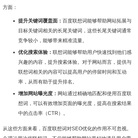
方面：
提升关键词覆盖面：
百度联想词能够帮助网站拓展与
目标关键词相关的长尾关键词，这些长尾关键词通常
竞争较小，能够带来精准流量。
优化搜索体验：
联想词能够帮助用户快速找到他们感
兴趣的内容，提升搜索体验。对于网站而言，提供与
联想词相关的内容可以提高用户的停留时间和互动
率，从而有助于提升排名。
增加网站曝光度：
网站通过精确地匹配和使用百度联
想词，可以有效增加页面的曝光度，提高在搜索结果
中的点击率（CTR）。
从这些方面来看，百度联想词对SEO优化的作用不可忽视。