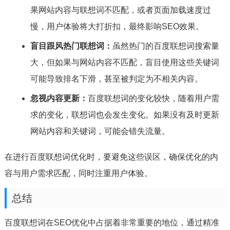
果网站内容与联想词不匹配，或者页面加载速度过
慢，用户体验将大打折扣，最终影响SEO效果。
盲目跟风热门联想词：
虽然热门的百度联想词搜索量
大，但如果与网站内容不匹配，盲目使用这些关键词
可能导致排名下滑，甚至被判定为不相关内容。
忽视内容更新：
百度联想词的变化较快，随着用户需
求的变化，联想词也会发生变化。如果没有及时更新
网站内容和关键词，可能会错失流量。
在进行百度联想词优化时，要避免这些误区，确保优化的内
容与用户需求匹配，同时注重用户体验。
总结
百度联想词在SEO优化中占据着非常重要的地位，通过精准