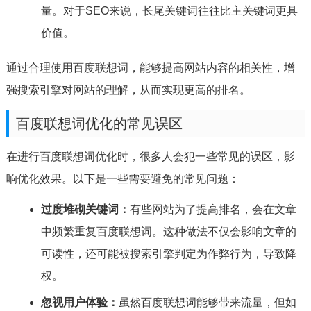
量。对于SEO来说，长尾关键词往往比主关键词更具
价值。
通过合理使用百度联想词，能够提高网站内容的相关性，增
强搜索引擎对网站的理解，从而实现更高的排名。
百度联想词优化的常见误区
在进行百度联想词优化时，很多人会犯一些常见的误区，影
响优化效果。以下是一些需要避免的常见问题：
过度堆砌关键词：
有些网站为了提高排名，会在文章
中频繁重复百度联想词。这种做法不仅会影响文章的
可读性，还可能被搜索引擎判定为作弊行为，导致降
权。
忽视用户体验：
虽然百度联想词能够带来流量，但如