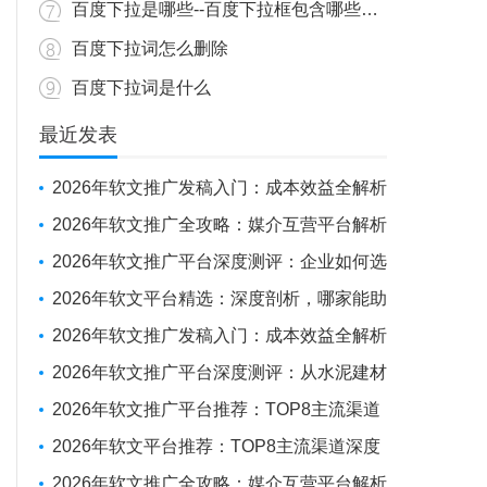
百度下拉是哪些--百度下拉框包含哪些内容？
百度下拉词怎么删除
百度下拉词是什么
最近发表
2026年软文推广发稿入门：成本效益全解析
与新手操作指南
2026年软文推广全攻略：媒介互营平台解析
+避坑实战经验
2026年软文推广平台深度测评：企业如何选
对“伙伴”，实现品牌曝光与SEO优化的双重突
2026年软文平台精选：深度剖析，哪家能助
围
力企业抢占传播制高点？
2026年软文推广发稿入门：成本效益全解析
与新手操作指南
2026年软文推广平台深度测评：从水泥建材
投放到全球化布局，如何选择你的“媒体发稿
2026年软文推广平台推荐：TOP8主流渠道
供应商”？
深度测评
2026年软文平台推荐：TOP8主流渠道深度
测评报告
2026年软文推广全攻略：媒介互营平台解析