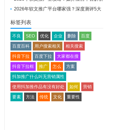
+避坑实战经验
2026年软文推广平台哪家强？深度测评5大
平台，助品牌高效出圈
标签列表
不良
SEO
优化
企业
删除
百度
百度百科
用户搜索相关
相关搜索
抖音下拉
百度下拉
大家都在搜
抖音下拉框
推广
怎么
方案
抖加推广什么叫无营销属性
使用抖加推作品有没有好处
如何
营销
要素
方法
传统
文化
重要性