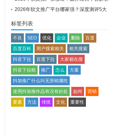
+避坑实战经验
2026年软文推广平台哪家强？深度测评5大
平台，助品牌高效出圈
标签列表
不良
SEO
优化
企业
删除
百度
百度百科
用户搜索相关
相关搜索
抖音下拉
百度下拉
大家都在搜
抖音下拉框
推广
怎么
方案
抖加推广什么叫无营销属性
使用抖加推作品有没有好处
如何
营销
要素
方法
传统
文化
重要性