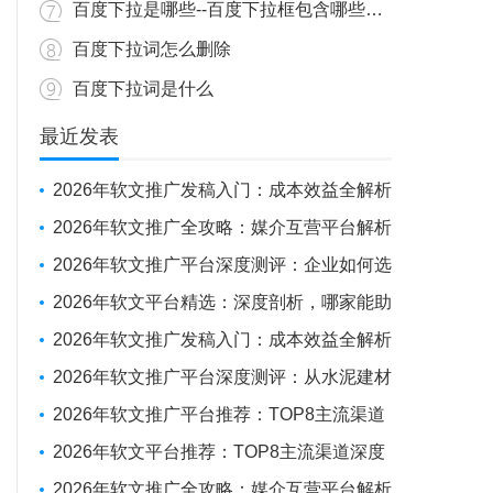
百度下拉是哪些--百度下拉框包含哪些内容？
百度下拉词怎么删除
百度下拉词是什么
最近发表
2026年软文推广发稿入门：成本效益全解析
与新手操作指南
2026年软文推广全攻略：媒介互营平台解析
+避坑实战经验
2026年软文推广平台深度测评：企业如何选
对“伙伴”，实现品牌曝光与SEO优化的双重突
2026年软文平台精选：深度剖析，哪家能助
围
力企业抢占传播制高点？
2026年软文推广发稿入门：成本效益全解析
与新手操作指南
2026年软文推广平台深度测评：从水泥建材
投放到全球化布局，如何选择你的“媒体发稿
2026年软文推广平台推荐：TOP8主流渠道
供应商”？
深度测评
2026年软文平台推荐：TOP8主流渠道深度
测评报告
2026年软文推广全攻略：媒介互营平台解析