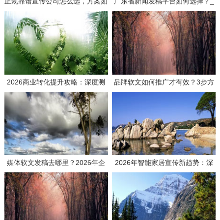
正规靠谱宣传公司怎么选，方案如
广东省新闻发稿平台如何选择？_
何策划才有效？
3个要点帮你找到靠谱服务商
2026商业转化提升攻略：深度测
品牌软文如何推广才有效？3步方
评如何选择高效媒体发稿供应商
案与实战思路分享
媒体软文发稿去哪里？2026年企
2026年智能家居宣传新趋势：深
业发稿平台选择全攻略与避坑指南
度测评主流推广平台，解码品效合
一的传播密钥